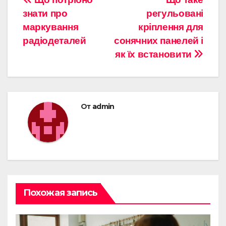
Навигация
знати про
регульовані
по
маркування
кріплення для
записям
радіодеталей
сонячних панелей і
як їх встановити
От
admin
Похожая запись