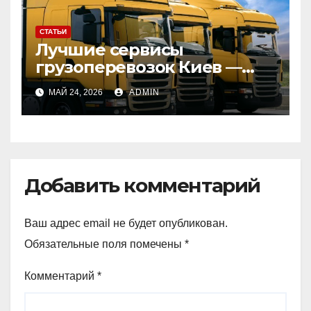
СТАТЬИ
Лучшие сервисы
грузоперевозок Киев —
Украина: сравнение
МАЙ 24, 2026
ADMIN
перевозчиков для
доставки грузов
Добавить комментарий
Ваш адрес email не будет опубликован.
Обязательные поля помечены
*
Комментарий
*