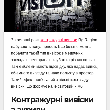
За останні роки
контражурні вивіски
Rg Region
набувають популярності. Все більше можна
побачити такий тип вивісок в медичних
закладах, ресторанах, клубах та різних офісах.
Такі емблеми мають підсвідку, яка надає вивісці
об’ємного вигляду та наче польоту в просторі.
Такий ефект пов’язаний з підсвіткою ззаду
вивіски, що формує наче світовий німб.
Контражурні вивіски
з акрилу