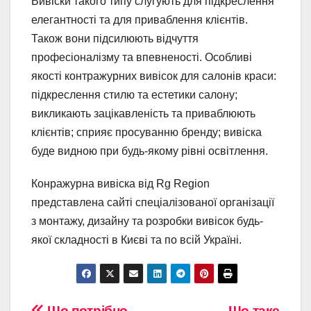
Вивіски такого типу слугують для підкреслення
елегантності та для приваблення клієнтів.
Також вони підсилюють відчуття
професіоналізму та впевненості. Особливі
якості контражурних вивісок для салонів краси:
підкреслення стилю та естетики салону;
викликають зацікавленість та приваблюють
клієнтів; сприяє просуванню бренду; вивіска
буде видною при будь-якому рівні освітлення.
Конражурна вивіска від Rg Region
представлена сайті спеціалізованої організації
з монтажу, дизайну та розробки вивісок будь-
якої складності в Києві та по всій Україні.
Що потрібно
Що таке