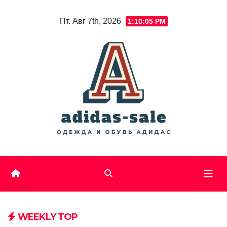
Skip
Пт. Авг 7th, 2026
1:10:07 PM
to
content
WEEKLY TOP