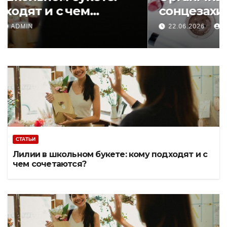
кому подходят и с чем
сочетаются?
12.07.2026
ADMIN
СТАТЬИ
Лилии в школьном букете: кому подходят и с
чем сочетаются?