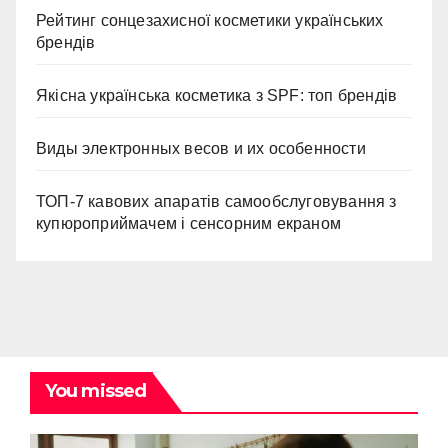
Рейтинг сонцезахисної косметики українських
брендів
Якісна українська косметика з SPF: топ брендів
Виды электронных весов и их особенности
ТОП-7 кавових апаратів самообслуговування з
купюроприймачем і сенсорним екраном
You missed