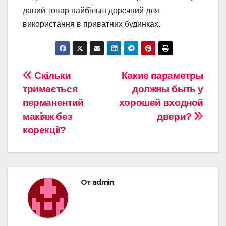
даний товар найбільш доречний для
використання в приватних будинках.
Навигация
Скільки
Какие параметры
тримається
должны быть у
по
перманентий
хорошей входной
записям
макіяж без
двери?
корекції?
От
admin