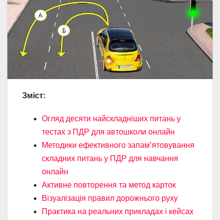
Зміст:
Огляд десяти найскладніших питань у
тестах з ПДР для автошколи онлайн
Методики ефективного запам’ятовування
складних питань у ПДР для навчання
онлайн
Активне повторення та метод карток
Візуалізація правил дорожнього руху
Практика на реальних прикладах і кейсах