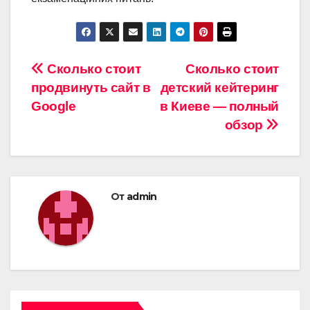
Навигация
Сколько стоит
Сколько стоит
продвинуть сайт в
детский кейтеринг
по
Google
в Киеве — полный
записям
обзор
От
admin