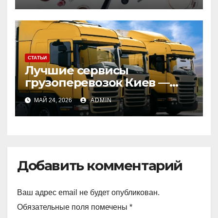
СТАТЬИ
Лучшие сервисы
грузоперевозок Киев —
Украина: сравнение
МАЙ 24, 2026
ADMIN
перевозчиков для
доставки грузов
Добавить комментарий
Ваш адрес email не будет опубликован.
Обязательные поля помечены
*